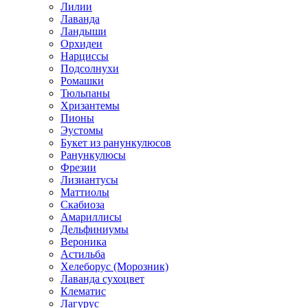
Лилии
Лаванда
Ландыши
Орхидеи
Нарциссы
Подсолнухи
Ромашки
Тюльпаны
Хризантемы
Пионы
Эустомы
Букет из ранункулюсов
Ранункулюсы
Фрезии
Лизиантусы
Маттиолы
Скабиоза
Амариллисы
Дельфиниумы
Вероника
Астильба
Хелеборус (Морозник)
Лаванда сухоцвет
Клематис
Лагурус