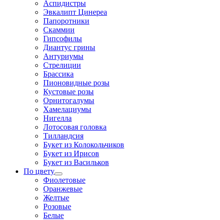
Аспидистры
Эвкалипт Цинереа
Папоротники
Скаммии
Гипсофилы
Диантус грины
Антуриумы
Стрелиции
Брассика
Пионовидные розы
Кустовые розы
Орнитогалумы
Хамелациумы
Нигелла
Лотосовая головка
Тилландсия
Букет из Колокольчиков
Букет из Ирисов
Букет из Васильков
По цвету
Фиолетовые
Оранжевые
Желтые
Розовые
Белые