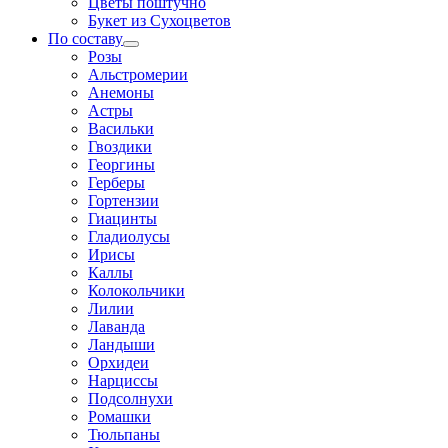
Цветы поштучно
Букет из Сухоцветов
По составу
Розы
Альстромерии
Анемоны
Астры
Васильки
Гвоздики
Георгины
Герберы
Гортензии
Гиацинты
Гладиолусы
Ирисы
Каллы
Колокольчики
Лилии
Лаванда
Ландыши
Орхидеи
Нарциссы
Подсолнухи
Ромашки
Тюльпаны