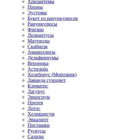
Хризантемы
Пионы
Эустомы
Букет из ранункулюсов
Ранункулюсы
Фрезии
Лизиантусы
Маттиолы
Скабиоза
Амариллисы
Дельфиниумы
Вероника
Астильба
Хелеборус (Морозник)
Лаванда сухоцвет
Клематис
Лагурус
Эрингиум
Протея
Лотос
Хеликрисум
Эвкалипт
Писташки
Рускусы
Салалы