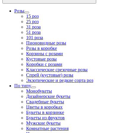
Розы
15 роз
25 роз
31 роза
51 роза
101 роза
Пионовидные розы
Розы в коробке
Корзины с розами
Кустовые розы
Коробки с розами
Классические срезочные розы
Спрей (кустовые) розы
Экзотические и редкие сорта роз
По типу
Монобукеты
Дизайнерские букеты
Свадебные букеты
Цветы в коробках
Букеты в корзинке
Букеты из фруктов
Мужские букеты
Комнатные растения