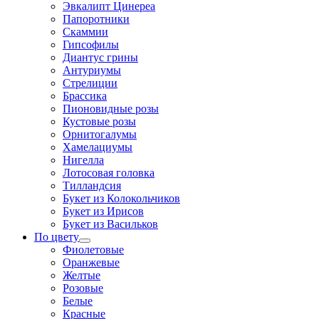
Эвкалипт Цинереа
Папоротники
Скаммии
Гипсофилы
Диантус грины
Антуриумы
Стрелиции
Брассика
Пионовидные розы
Кустовые розы
Орнитогалумы
Хамелациумы
Нигелла
Лотосовая головка
Тилландсия
Букет из Колокольчиков
Букет из Ирисов
Букет из Васильков
По цвету
Фиолетовые
Оранжевые
Желтые
Розовые
Белые
Красные