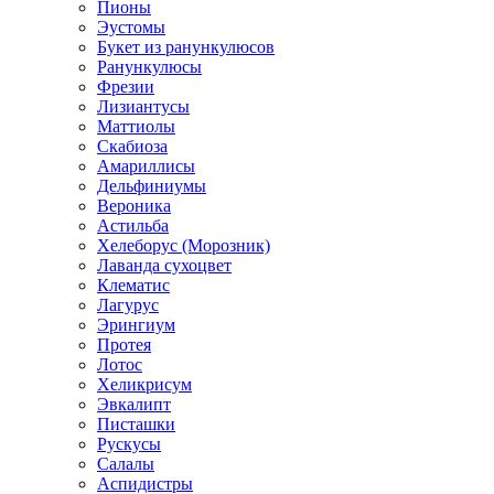
Пионы
Эустомы
Букет из ранункулюсов
Ранункулюсы
Фрезии
Лизиантусы
Маттиолы
Скабиоза
Амариллисы
Дельфиниумы
Вероника
Астильба
Хелеборус (Морозник)
Лаванда сухоцвет
Клематис
Лагурус
Эрингиум
Протея
Лотос
Хеликрисум
Эвкалипт
Писташки
Рускусы
Салалы
Аспидистры