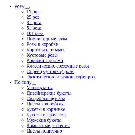
Розы
15 роз
25 роз
31 роза
51 роза
101 роза
Пионовидные розы
Розы в коробке
Корзины с розами
Кустовые розы
Коробки с розами
Классические срезочные розы
Спрей (кустовые) розы
Экзотические и редкие сорта роз
По типу
Монобукеты
Дизайнерские букеты
Свадебные букеты
Цветы в коробках
Букеты в корзинке
Букеты из фруктов
Мужские букеты
Комнатные растения
Цветы поштучно