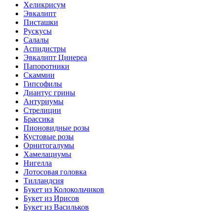
Хеликрисум
Эвкалипт
Писташки
Рускусы
Салалы
Аспидистры
Эвкалипт Цинереа
Папоротники
Скаммии
Гипсофилы
Диантус грины
Антуриумы
Стрелиции
Брассика
Пионовидные розы
Кустовые розы
Орнитогалумы
Хамелациумы
Нигелла
Лотосовая головка
Тилландсия
Букет из Колокольчиков
Букет из Ирисов
Букет из Васильков