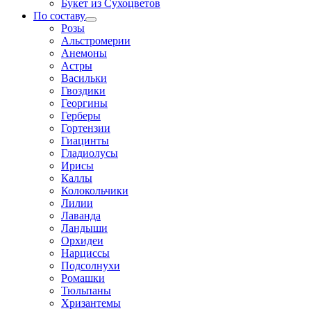
Букет из Сухоцветов
По составу
Розы
Альстромерии
Анемоны
Астры
Васильки
Гвоздики
Георгины
Герберы
Гортензии
Гиацинты
Гладиолусы
Ирисы
Каллы
Колокольчики
Лилии
Лаванда
Ландыши
Орхидеи
Нарциссы
Подсолнухи
Ромашки
Тюльпаны
Хризантемы