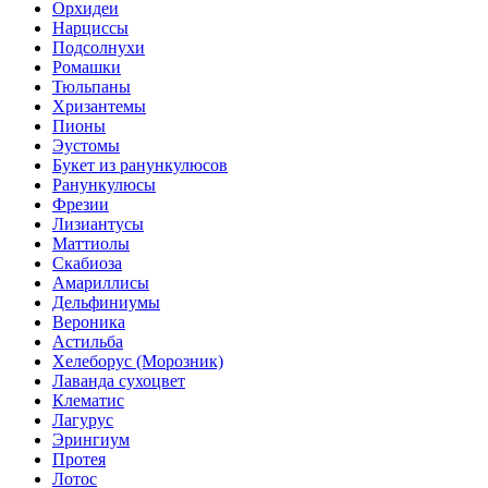
Орхидеи
Нарциссы
Подсолнухи
Ромашки
Тюльпаны
Хризантемы
Пионы
Эустомы
Букет из ранункулюсов
Ранункулюсы
Фрезии
Лизиантусы
Маттиолы
Скабиоза
Амариллисы
Дельфиниумы
Вероника
Астильба
Хелеборус (Морозник)
Лаванда сухоцвет
Клематис
Лагурус
Эрингиум
Протея
Лотос