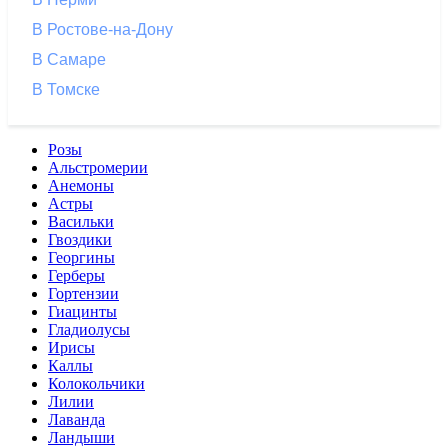
В Ростове-на-Дону
В Самаре
В Томске
Розы
Альстромерии
Анемоны
Астры
Васильки
Гвоздики
Георгины
Герберы
Гортензии
Гиацинты
Гладиолусы
Ирисы
Каллы
Колокольчики
Лилии
Лаванда
Ландыши