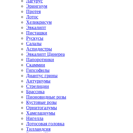
Лагурус
Эрингиум
Протея
Лотос
Хеликрисум
Эвкалипт
Писташки
Рускусы
Салалы
Аспидистры
Эвкалипт Цинереа
Папоротники
Скаммии
Гипсофилы
Диантус грины
Антуриумы
Стрелиции
Брассика
Пионовидные розы
Кустовые розы
Орнитогалумы
Хамелациумы
Нигелла
Лотосовая головка
Тилландсия