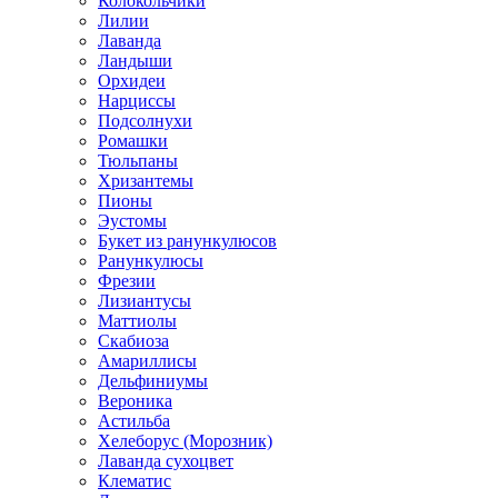
Колокольчики
Лилии
Лаванда
Ландыши
Орхидеи
Нарциссы
Подсолнухи
Ромашки
Тюльпаны
Хризантемы
Пионы
Эустомы
Букет из ранункулюсов
Ранункулюсы
Фрезии
Лизиантусы
Маттиолы
Скабиоза
Амариллисы
Дельфиниумы
Вероника
Астильба
Хелеборус (Морозник)
Лаванда сухоцвет
Клематис