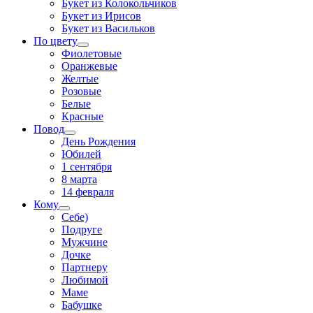
Букет из Колокольчиков
Букет из Ирисов
Букет из Васильков
По цвету
Фиолетовые
Оранжевые
Желтые
Розовые
Белые
Красные
Повод
День Рождения
Юбилей
1 сентября
8 марта
14 февраля
Кому
Себе)
Подруге
Мужчине
Дочке
Партнеру
Любимой
Маме
Бабушке