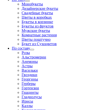
Монобукеты
Дизайнерские букеты
Свадебные букеты
Цветы в коробках
Букеты в корзинке
Букеты из фруктов
Мужские букеты
Комнатные растения
Цветы поштучно
Букет из Сухоцветов
По составу
Розы
Альстромерии
Анемоны
Астры
Васильки
Гвоздики
Георгины
Герберы
Гортензии
Гиацинты
Гладиолусы
Ирисы
Каллы