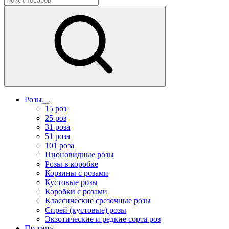
Розы
15 роз
25 роз
31 роза
51 роза
101 роза
Пионовидные розы
Розы в коробке
Корзины с розами
Кустовые розы
Коробки с розами
Классические срезочные розы
Спрей (кустовые) розы
Экзотические и редкие сорта роз
По типу