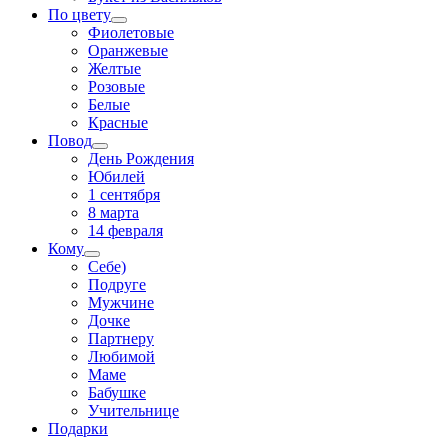
По цвету
Фиолетовые
Оранжевые
Желтые
Розовые
Белые
Красные
Повод
День Рождения
Юбилей
1 сентября
8 марта
14 февраля
Кому
Себе)
Подруге
Мужчине
Дочке
Партнеру
Любимой
Маме
Бабушке
Учительнице
Подарки