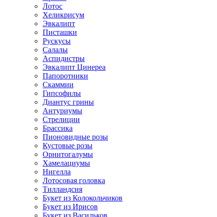
Лотос
Хеликрисум
Эвкалипт
Писташки
Рускусы
Салалы
Аспидистры
Эвкалипт Цинереа
Папоротники
Скаммии
Гипсофилы
Диантус грины
Антуриумы
Стрелиции
Брассика
Пионовидные розы
Кустовые розы
Орнитогалумы
Хамелациумы
Нигелла
Лотосовая головка
Тилландсия
Букет из Колокольчиков
Букет из Ирисов
Букет из Васильков