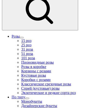
Розы
15 роз
25 роз
31 роза
51 роза
101 роза
Пионовидные розы
Розы в коробке
Корзины с розами
Кустовые розы
Коробки с розами
Классические срезочные розы
Спрей (кустовые) розы
Экзотические и редкие сорта роз
По типу
Монобукеты
Дизайнерские букеты