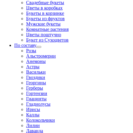
Свадебные букеты
Цветы в коробках
Букеты в корзинке
Букеты из фруктов
Мужские букеты
Комнатные растения
Цветы поштучно
Букет из Сухоцветов
По составу
Розы
Альстромерии
Анемоны
Астры
Васильки
Гвоздики
Георгины
Герберы
Гортензии
Гиацинты
Гладиолусы
Ирисы
Каллы
Колокольчики
Лилии
Лаванда