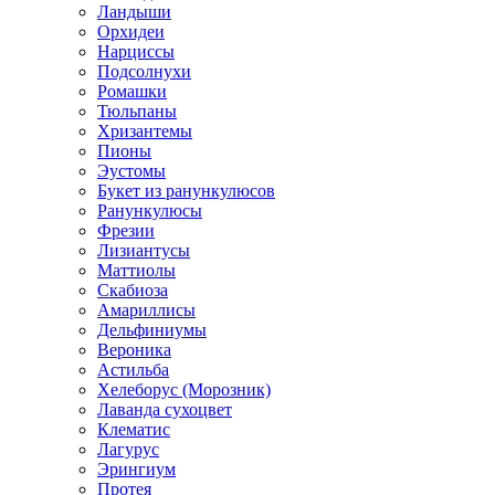
Ландыши
Орхидеи
Нарциссы
Подсолнухи
Ромашки
Тюльпаны
Хризантемы
Пионы
Эустомы
Букет из ранункулюсов
Ранункулюсы
Фрезии
Лизиантусы
Маттиолы
Скабиоза
Амариллисы
Дельфиниумы
Вероника
Астильба
Хелеборус (Морозник)
Лаванда сухоцвет
Клематис
Лагурус
Эрингиум
Протея