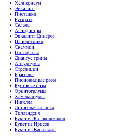
Хеликрисум
Эвкалипт
Писташки
Рускусы
Салалы
Аспидистры
Эвкалипт Цинереа
Папоротники
Скаммии
Гипсофилы
Диантус грины
Антуриумы
Стрелиции
Брассика
Пионовидные розы
Кустовые розы
Орнитогалумы
Хамелациумы
Нигелла
Лотосовая головка
Тилландсия
Букет из Колокольчиков
Букет из Ирисов
Букет из Васильков