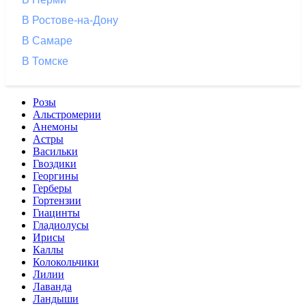
В Ростове-на-Дону
В Самаре
В Томске
Розы
Альстромерии
Анемоны
Астры
Васильки
Гвоздики
Георгины
Герберы
Гортензии
Гиацинты
Гладиолусы
Ирисы
Каллы
Колокольчики
Лилии
Лаванда
Ландыши