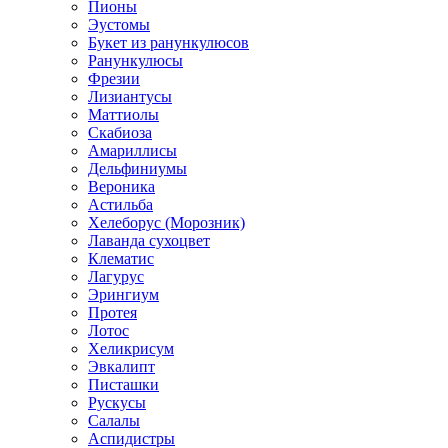
Пионы
Эустомы
Букет из ранункулюсов
Ранункулюсы
Фрезии
Лизиантусы
Маттиолы
Скабиоза
Амариллисы
Дельфиниумы
Вероника
Астильба
Хелеборус (Морозник)
Лаванда сухоцвет
Клематис
Лагурус
Эрингиум
Протея
Лотос
Хеликрисум
Эвкалипт
Писташки
Рускусы
Салалы
Аспидистры