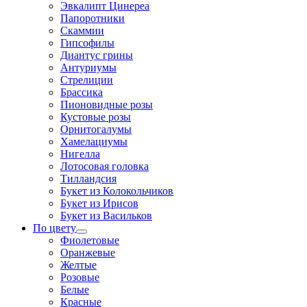
Эвкалипт Цинереа
Папоротники
Скаммии
Гипсофилы
Диантус грины
Антуриумы
Стрелиции
Брассика
Пионовидные розы
Кустовые розы
Орнитогалумы
Хамелациумы
Нигелла
Лотосовая головка
Тилландсия
Букет из Колокольчиков
Букет из Ирисов
Букет из Васильков
По цвету
Фиолетовые
Оранжевые
Желтые
Розовые
Белые
Красные