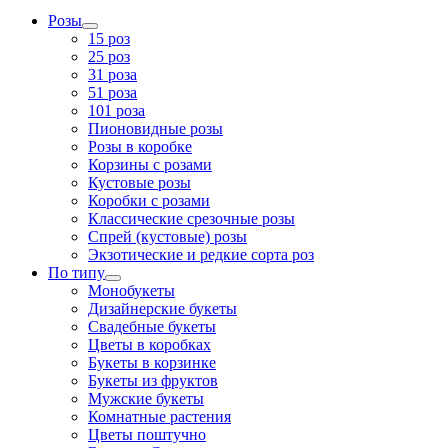
Розы
15 роз
25 роз
31 роза
51 роза
101 роза
Пионовидные розы
Розы в коробке
Корзины с розами
Кустовые розы
Коробки с розами
Классические срезочные розы
Спрей (кустовые) розы
Экзотические и редкие сорта роз
По типу
Монобукеты
Дизайнерские букеты
Свадебные букеты
Цветы в коробках
Букеты в корзинке
Букеты из фруктов
Мужские букеты
Комнатные растения
Цветы поштучно