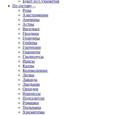
Букет из Сухоцветов
По составу
Розы
Альстромерии
Анемоны
Астры
Васильки
Гвоздики
Георгины
Герберы
Гортензии
Гиацинты
Гладиолусы
Ирисы
Каллы
Колокольчики
Лилии
Лаванда
Ландыши
Орхидеи
Нарциссы
Подсолнухи
Ромашки
Тюльпаны
Хризантемы