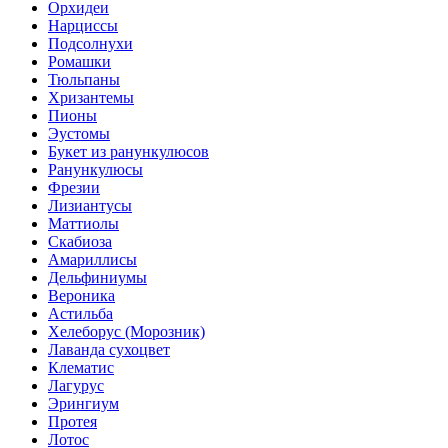
Орхидеи
Нарциссы
Подсолнухи
Ромашки
Тюльпаны
Хризантемы
Пионы
Эустомы
Букет из ранункулюсов
Ранункулюсы
Фрезии
Лизиантусы
Маттиолы
Скабиоза
Амариллисы
Дельфиниумы
Вероника
Астильба
Хелеборус (Морозник)
Лаванда сухоцвет
Клематис
Лагурус
Эрингиум
Протея
Лотос